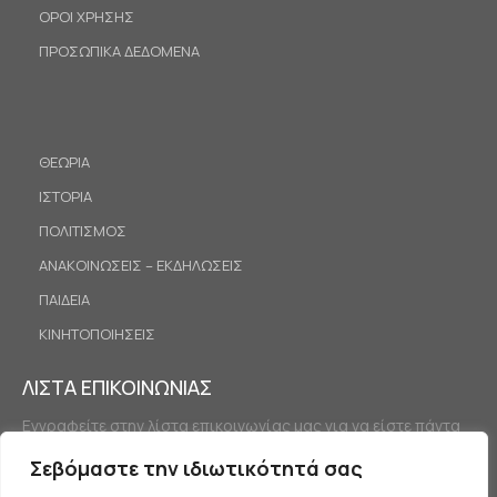
ΟΡΟΙ ΧΡΗΣΗΣ
ΠΡΟΣΩΠΙΚΑ ΔΕΔΟΜΕΝΑ
ΘΕΩΡΙΑ
ΙΣΤΟΡΙΑ
ΠΟΛΙΤΙΣΜΟΣ
ΑΝΑΚΟΙΝΩΣΕΙΣ – ΕΚΔΗΛΩΣΕΙΣ
ΠΑΙΔΕΙΑ
ΚΙΝΗΤΟΠΟΙΗΣΕΙΣ
ΛΙΣΤΑ ΕΠΙΚΟΙΝΩΝΙΑΣ
Εγγραφείτε στην λίστα επικοινωνίας μας για να είστε πάντα
ενημερωμένοι.
Σεβόμαστε την ιδιωτικότητά σας