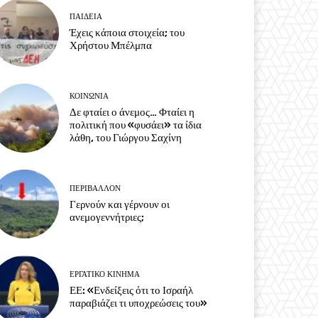
ΠΑΙΔΕΙΑ
Έχεις κάποια στοιχεία; του
Χρήστου Μπέλμπα
ΚΟΙΝΩΝΙΑ
Δε φταίει ο άνεμος… Φταίει η
πολιτική που «φυσάει» τα ίδια
λάθη, του Γιώργου Σαχίνη
ΠΕΡΙΒΆΛΛΟΝ
Γερνούν και γέρνουν οι
ανεμογεννήτριες;
ΕΡΓΑΤΙΚΟ ΚΙΝΗΜΑ
ΕΕ: «Ενδείξεις ότι το Ισραήλ
παραβιάζει τι υποχρεώσεις του»