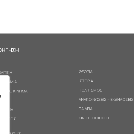
ΟΗΓΗΣΗ
ΘΕΩΡΙΑ
ΛΙΤΙΚΗ
ΙΣΤΟΡΙΑ
ΚΟΝΟΜΙΑ
ΠΟΛΙΤΙΣΜΟΣ
ΓΑΤΙΚΟ ΚΙΝΗΜΑ
α
ΑΝΑΚΟΙΝΩΣΕΙΣ – ΕΚΔΗΛΩΣΕΙΣ
ΕΘΝΗ
ΠΑΙΔΕΙΑ
ΙΝΩΝΙΑ
ΚΙΝΗΤΟΠΟΙΗΣΕΙΣ
ΟΤΑΣΕΙΣ
ΟΙ ΧΡΗΣΗΣ