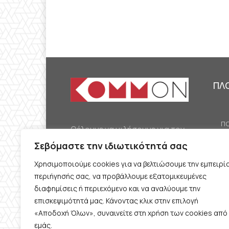
ΠΛ
ΠΟ
Θέλουμε να μιλήσουμε για τον
ΟΙ
κομμουνισμό της εποχής μας,
Σεβόμαστε την ιδιωτικότητά σας
ΕΡ
την αναγκαία αλλά όχι
Χρησιμοποιούμε cookies για να βελτιώσουμε την εμπειρί
ΔΙ
δεδομένη προοπτική.
περιήγησής σας, να προβάλλουμε εξατομικευμένες
Θέλουμε να μιλήσουμε
ΚΟ
διαφημίσεις ή περιεχόμενο και να αναλύουμε την
ταυτόχρονα για την
επισκεψιμότητά μας. Κάνοντας κλικ στην επιλογή
ΠΡ
«Αποδοχή Όλων», συναινείτε στη χρήση των cookies από
καθημερινή επιβίωση και τον
εμάς.
ΟΡ