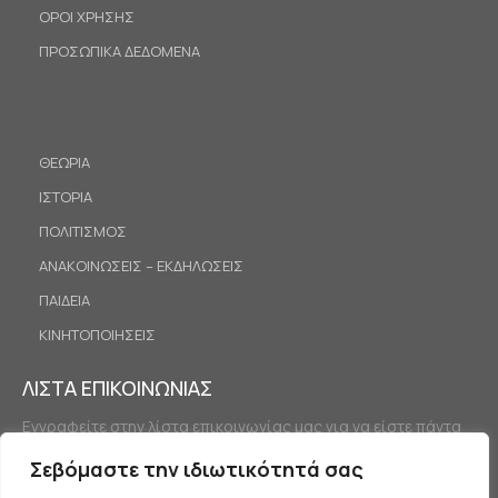
ΟΡΟΙ ΧΡΗΣΗΣ
ΠΡΟΣΩΠΙΚΑ ΔΕΔΟΜΕΝΑ
ΘΕΩΡΙΑ
ΙΣΤΟΡΙΑ
ΠΟΛΙΤΙΣΜΟΣ
ΑΝΑΚΟΙΝΩΣΕΙΣ – ΕΚΔΗΛΩΣΕΙΣ
ΠΑΙΔΕΙΑ
ΚΙΝΗΤΟΠΟΙΗΣΕΙΣ
ΛΙΣΤΑ ΕΠΙΚΟΙΝΩΝΙΑΣ
Εγγραφείτε στην λίστα επικοινωνίας μας για να είστε πάντα
ενημερωμένοι.
Σεβόμαστε την ιδιωτικότητά σας