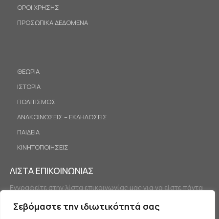
ΟΡΟΙ ΧΡΗΣΗΣ
ΠΡΟΣΩΠΙΚΑ ΔΕΔΟΜΕΝΑ
ΘΕΩΡΙΑ
ΙΣΤΟΡΙΑ
ΠΟΛΙΤΙΣΜΟΣ
ΑΝΑΚΟΙΝΩΣΕΙΣ – ΕΚΔΗΛΩΣΕΙΣ
ΠΑΙΔΕΙΑ
ΚΙΝΗΤΟΠΟΙΗΣΕΙΣ
ΛΙΣΤΑ ΕΠΙΚΟΙΝΩΝΙΑΣ
Εγγραφείτε στην λίστα επικοινωνίας μας για να είστε πάντα
ενημερωμένοι.
Σεβόμαστε την ιδιωτικότητά σας