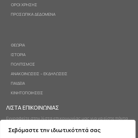
ΟΡΟΙ ΧΡΗΣΗΣ
ΠΡΟΣΩΠΙΚΑ ΔΕΔΟΜΕΝΑ
ΘΕΩΡΙΑ
ΙΣΤΟΡΙΑ
ΠΟΛΙΤΙΣΜΟΣ
ΑΝΑΚΟΙΝΩΣΕΙΣ – ΕΚΔΗΛΩΣΕΙΣ
ΠΑΙΔΕΙΑ
ΚΙΝΗΤΟΠΟΙΗΣΕΙΣ
ΛΙΣΤΑ ΕΠΙΚΟΙΝΩΝΙΑΣ
Εγγραφείτε στην λίστα επικοινωνίας μας για να είστε πάντα
ενημερωμένοι.
Σεβόμαστε την ιδιωτικότητά σας