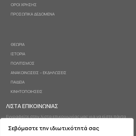
ΟΡΟΙ ΧΡΗΣΗΣ
ΠΡΟΣΩΠΙΚΑ ΔΕΔΟΜΕΝΑ
ΘΕΩΡΙΑ
ΙΣΤΟΡΙΑ
ΠΟΛΙΤΙΣΜΟΣ
ΑΝΑΚΟΙΝΩΣΕΙΣ – ΕΚΔΗΛΩΣΕΙΣ
ΠΑΙΔΕΙΑ
ΚΙΝΗΤΟΠΟΙΗΣΕΙΣ
ΛΙΣΤΑ ΕΠΙΚΟΙΝΩΝΙΑΣ
Εγγραφείτε στην λίστα επικοινωνίας μας για να είστε πάντα
ενημερωμένοι.
Σεβόμαστε την ιδιωτικότητά σας