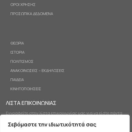
ΟΡΟΙ ΧΡΗΣΗΣ
ΠΡΟΣΩΠΙΚΑ ΔΕΔΟΜΕΝΑ
ΘΕΩΡΙΑ
ΙΣΤΟΡΙΑ
ΠΟΛΙΤΙΣΜΟΣ
ΑΝΑΚΟΙΝΩΣΕΙΣ – ΕΚΔΗΛΩΣΕΙΣ
ΠΑΙΔΕΙΑ
ΚΙΝΗΤΟΠΟΙΗΣΕΙΣ
ΛΙΣΤΑ ΕΠΙΚΟΙΝΩΝΙΑΣ
Εγγραφείτε στην λίστα επικοινωνίας μας για να είστε πάντα
ενημερωμένοι.
Σεβόμαστε την ιδιωτικότητά σας