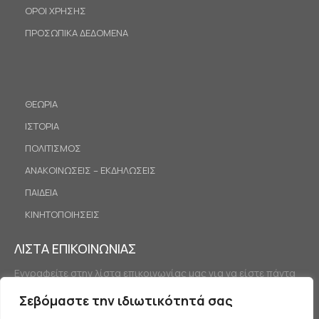
ΟΡΟΙ ΧΡΗΣΗΣ
ΠΡΟΣΩΠΙΚΑ ΔΕΔΟΜΕΝΑ
ΘΕΩΡΙΑ
ΙΣΤΟΡΙΑ
ΠΟΛΙΤΙΣΜΟΣ
ΑΝΑΚΟΙΝΩΣΕΙΣ – ΕΚΔΗΛΩΣΕΙΣ
ΠΑΙΔΕΙΑ
ΚΙΝΗΤΟΠΟΙΗΣΕΙΣ
ΛΙΣΤΑ ΕΠΙΚΟΙΝΩΝΙΑΣ
Εγγραφείτε στην λίστα επικοινωνίας μας για να είστε πάντα
ενημερωμένοι.
Σεβόμαστε την ιδιωτικότητά σας