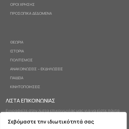
ΟΡΟΙ ΧΡΗΣΗΣ
ΠΡΟΣΩΠΙΚΑ ΔΕΔΟΜΕΝΑ
ΘΕΩΡΙΑ
ΙΣΤΟΡΙΑ
ΠΟΛΙΤΙΣΜΟΣ
ΑΝΑΚΟΙΝΩΣΕΙΣ – ΕΚΔΗΛΩΣΕΙΣ
ΠΑΙΔΕΙΑ
ΚΙΝΗΤΟΠΟΙΗΣΕΙΣ
ΛΙΣΤΑ ΕΠΙΚΟΙΝΩΝΙΑΣ
Εγγραφείτε στην λίστα επικοινωνίας μας για να είστε πάντα
ενημερωμένοι.
Σεβόμαστε την ιδιωτικότητά σας