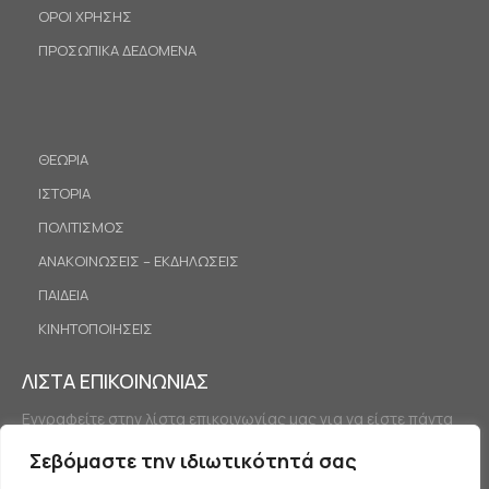
ΟΡΟΙ ΧΡΗΣΗΣ
ΠΡΟΣΩΠΙΚΑ ΔΕΔΟΜΕΝΑ
ΘΕΩΡΙΑ
ΙΣΤΟΡΙΑ
ΠΟΛΙΤΙΣΜΟΣ
ΑΝΑΚΟΙΝΩΣΕΙΣ – ΕΚΔΗΛΩΣΕΙΣ
ΠΑΙΔΕΙΑ
ΚΙΝΗΤΟΠΟΙΗΣΕΙΣ
ΛΙΣΤΑ ΕΠΙΚΟΙΝΩΝΙΑΣ
Εγγραφείτε στην λίστα επικοινωνίας μας για να είστε πάντα
ενημερωμένοι.
Σεβόμαστε την ιδιωτικότητά σας