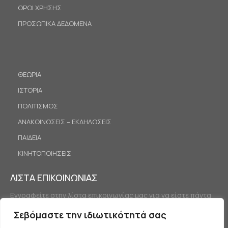
ΟΡΟΙ ΧΡΗΣΗΣ
ΠΡΟΣΩΠΙΚΑ ΔΕΔΟΜΕΝΑ
ΘΕΩΡΙΑ
ΙΣΤΟΡΙΑ
ΠΟΛΙΤΙΣΜΟΣ
ΑΝΑΚΟΙΝΩΣΕΙΣ – ΕΚΔΗΛΩΣΕΙΣ
ΠΑΙΔΕΙΑ
ΚΙΝΗΤΟΠΟΙΗΣΕΙΣ
ΛΙΣΤΑ ΕΠΙΚΟΙΝΩΝΙΑΣ
Εγγραφείτε στην λίστα επικοινωνίας μας για να είστε πάντα
ενημερωμένοι.
Σεβόμαστε την ιδιωτικότητά σας