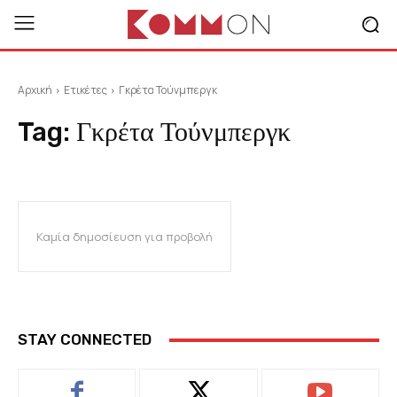
Αρχική
Ετικέτες
Γκρέτα Τούνμπεργκ
Tag:
Γκρέτα Τούνμπεργκ
Καμία δημοσίευση για προβολή
STAY CONNECTED