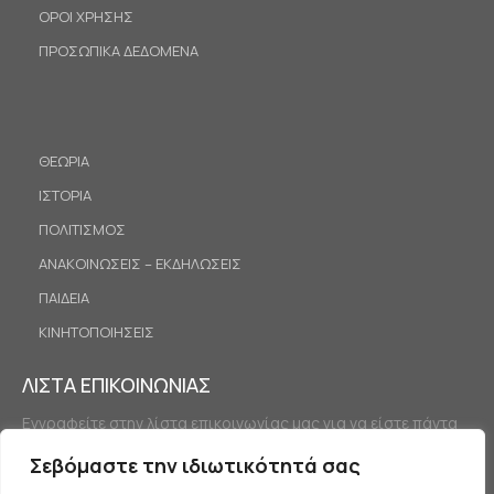
ΟΡΟΙ ΧΡΗΣΗΣ
ΠΡΟΣΩΠΙΚΑ ΔΕΔΟΜΕΝΑ
ΘΕΩΡΙΑ
ΙΣΤΟΡΙΑ
ΠΟΛΙΤΙΣΜΟΣ
ΑΝΑΚΟΙΝΩΣΕΙΣ – ΕΚΔΗΛΩΣΕΙΣ
ΠΑΙΔΕΙΑ
ΚΙΝΗΤΟΠΟΙΗΣΕΙΣ
ΛΙΣΤΑ ΕΠΙΚΟΙΝΩΝΙΑΣ
Εγγραφείτε στην λίστα επικοινωνίας μας για να είστε πάντα
ενημερωμένοι.
Σεβόμαστε την ιδιωτικότητά σας