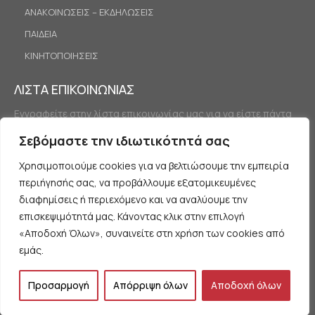
ΑΝΑΚΟΙΝΩΣΕΙΣ – ΕΚΔΗΛΩΣΕΙΣ
ΠΑΙΔΕΙΑ
ΚΙΝΗΤΟΠΟΙΗΣΕΙΣ
ΛΙΣΤΑ ΕΠΙΚΟΙΝΩΝΙΑΣ
Εγγραφείτε στην λίστα επικοινωνίας μας για να είστε πάντα
ενημερωμένοι.
Σεβόμαστε την ιδιωτικότητά σας
Χρησιμοποιούμε cookies για να βελτιώσουμε την εμπειρία
περιήγησής σας, να προβάλλουμε εξατομικευμένες
διαφημίσεις ή περιεχόμενο και να αναλύουμε την
επισκεψιμότητά μας. Κάνοντας κλικ στην επιλογή
«Αποδοχή Όλων», συναινείτε στη χρήση των cookies από
Εγγραφή
εμάς.
Προσαρμογή
Απόρριψη όλων
Αποδοχή όλων