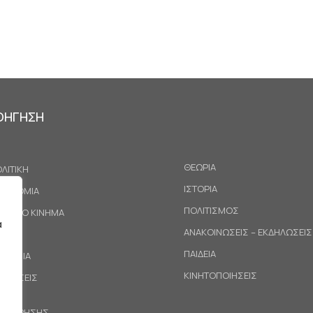
ΟΗΓΗΣΗ
ΘΕΩΡΙΑ
ΛΙΤΙΚΗ
ΙΣΤΟΡΙΑ
ΚΟΝΟΜΙΑ
ΠΟΛΙΤΙΣΜΟΣ
ΓΑΤΙΚΟ ΚΙΝΗΜΑ
α
ΑΝΑΚΟΙΝΩΣΕΙΣ – ΕΚΔΗΛΩΣΕΙΣ
ΕΘΝΗ
ΠΑΙΔΕΙΑ
ΙΝΩΝΙΑ
ΚΙΝΗΤΟΠΟΙΗΣΕΙΣ
ΟΤΑΣΕΙΣ
ΟΙ ΧΡΗΣΗΣ