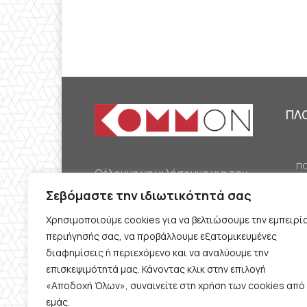
ΠΛ
ΠΟ
Θέλουμε να μιλήσουμε για τον
ΟΙ
κομμουνισμό της εποχής μας,
Σεβόμαστε την ιδιωτικότητά σας
ΕΡ
την αναγκαία αλλά όχι
Χρησιμοποιούμε cookies για να βελτιώσουμε την εμπειρί
ΔΙ
δεδομένη προοπτική.
περιήγησής σας, να προβάλλουμε εξατομικευμένες
Θέλουμε να μιλήσουμε
ΚΟ
διαφημίσεις ή περιεχόμενο και να αναλύουμε την
ταυτόχρονα για την
επισκεψιμότητά μας. Κάνοντας κλικ στην επιλογή
ΠΡ
«Αποδοχή Όλων», συναινείτε στη χρήση των cookies από
καθημερινή επιβίωση και τον
εμάς.
ΟΡ