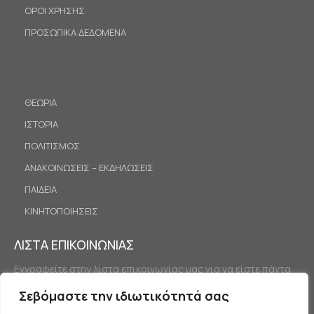
ΟΡΟΙ ΧΡΗΣΗΣ
ΠΡΟΣΩΠΙΚΑ ΔΕΔΟΜΕΝΑ
ΘΕΩΡΙΑ
ΙΣΤΟΡΙΑ
ΠΟΛΙΤΙΣΜΟΣ
ΑΝΑΚΟΙΝΩΣΕΙΣ – ΕΚΔΗΛΩΣΕΙΣ
ΠΑΙΔΕΙΑ
ΚΙΝΗΤΟΠΟΙΗΣΕΙΣ
ΛΙΣΤΑ ΕΠΙΚΟΙΝΩΝΙΑΣ
Εγγραφείτε στην λίστα επικοινωνίας μας για να είστε πάντα
ενημερωμένοι.
Σεβόμαστε την ιδιωτικότητά σας