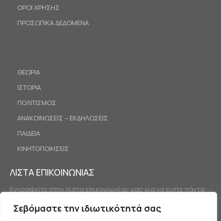
ΟΡΟΙ ΧΡΗΣΗΣ
ΠΡΟΣΩΠΙΚΑ ΔΕΔΟΜΕΝΑ
ΘΕΩΡΙΑ
ΙΣΤΟΡΙΑ
ΠΟΛΙΤΙΣΜΟΣ
ΑΝΑΚΟΙΝΩΣΕΙΣ – ΕΚΔΗΛΩΣΕΙΣ
ΠΑΙΔΕΙΑ
ΚΙΝΗΤΟΠΟΙΗΣΕΙΣ
ΛΙΣΤΑ ΕΠΙΚΟΙΝΩΝΙΑΣ
Εγγραφείτε στην λίστα επικοινωνίας μας για να είστε πάντα
ενημερωμένοι.
Σεβόμαστε την ιδιωτικότητά σας