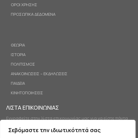
ΟΡΟΙ ΧΡΗΣΗΣ
ΠΡΟΣΩΠΙΚΑ ΔΕΔΟΜΕΝΑ
ΘΕΩΡΙΑ
ΙΣΤΟΡΙΑ
ΠΟΛΙΤΙΣΜΟΣ
ΑΝΑΚΟΙΝΩΣΕΙΣ – ΕΚΔΗΛΩΣΕΙΣ
ΠΑΙΔΕΙΑ
ΚΙΝΗΤΟΠΟΙΗΣΕΙΣ
ΛΙΣΤΑ ΕΠΙΚΟΙΝΩΝΙΑΣ
Εγγραφείτε στην λίστα επικοινωνίας μας για να είστε πάντα
ενημερωμένοι.
Σεβόμαστε την ιδιωτικότητά σας