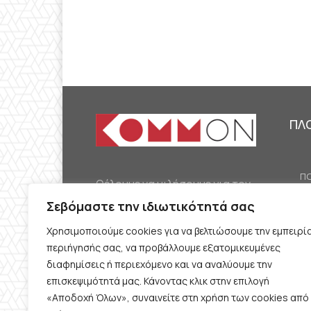
ΠΛ
ΠΟ
Θέλουμε να μιλήσουμε για τον
ΟΙ
κομμουνισμό της εποχής μας,
Σεβόμαστε την ιδιωτικότητά σας
ΕΡ
την αναγκαία αλλά όχι
Χρησιμοποιούμε cookies για να βελτιώσουμε την εμπειρί
ΔΙ
δεδομένη προοπτική.
περιήγησής σας, να προβάλλουμε εξατομικευμένες
Θέλουμε να μιλήσουμε
ΚΟ
διαφημίσεις ή περιεχόμενο και να αναλύουμε την
ταυτόχρονα για την
επισκεψιμότητά μας. Κάνοντας κλικ στην επιλογή
ΠΡ
«Αποδοχή Όλων», συναινείτε στη χρήση των cookies από
καθημερινή επιβίωση και τον