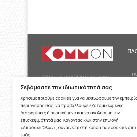
ΠΛ
ΠΟ
Θέλουμε να μιλήσουμε για τον
ΟΙ
κομμουνισμό της εποχής μας,
Σεβόμαστε την ιδιωτικότητά σας
ΕΡ
την αναγκαία αλλά όχι
Χρησιμοποιούμε cookies για να βελτιώσουμε την εμπειρί
ΔΙ
δεδομένη προοπτική.
περιήγησής σας, να προβάλλουμε εξατομικευμένες
Θέλουμε να μιλήσουμε
ΚΟ
διαφημίσεις ή περιεχόμενο και να αναλύουμε την
ταυτόχρονα για την
επισκεψιμότητά μας. Κάνοντας κλικ στην επιλογή
ΠΡ
«Αποδοχή Όλων», συναινείτε στη χρήση των cookies από
καθημερινή επιβίωση και τον
εμάς.
ΟΡ