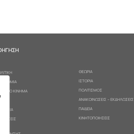
ΟΗΓΗΣΗ
ΘΕΩΡΙΑ
ΛΙΤΙΚΗ
ΙΣΤΟΡΙΑ
ΚΟΝΟΜΙΑ
ΠΟΛΙΤΙΣΜΟΣ
ΓΑΤΙΚΟ ΚΙΝΗΜΑ
α
ΑΝΑΚΟΙΝΩΣΕΙΣ – ΕΚΔΗΛΩΣΕΙΣ
ΕΘΝΗ
ΠΑΙΔΕΙΑ
ΙΝΩΝΙΑ
ΚΙΝΗΤΟΠΟΙΗΣΕΙΣ
ΟΤΑΣΕΙΣ
ΟΙ ΧΡΗΣΗΣ