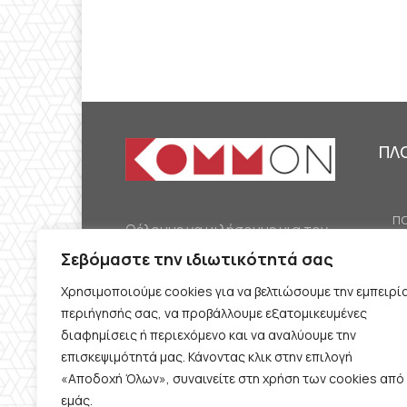
ΠΛ
ΠΟ
Θέλουμε να μιλήσουμε για τον
ΟΙ
κομμουνισμό της εποχής μας,
Σεβόμαστε την ιδιωτικότητά σας
ΕΡ
την αναγκαία αλλά όχι
Χρησιμοποιούμε cookies για να βελτιώσουμε την εμπειρί
ΔΙ
δεδομένη προοπτική.
περιήγησής σας, να προβάλλουμε εξατομικευμένες
Θέλουμε να μιλήσουμε
ΚΟ
διαφημίσεις ή περιεχόμενο και να αναλύουμε την
ταυτόχρονα για την
επισκεψιμότητά μας. Κάνοντας κλικ στην επιλογή
ΠΡ
«Αποδοχή Όλων», συναινείτε στη χρήση των cookies από
καθημερινή επιβίωση και τον
εμάς.
ΟΡ