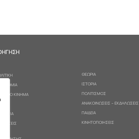
ΟΗΓΗΣΗ
ΘΕΩΡΙΑ
ΛΙΤΙΚΗ
ΙΣΤΟΡΙΑ
ΚΟΝΟΜΙΑ
ΠΟΛΙΤΙΣΜΟΣ
ΓΑΤΙΚΟ ΚΙΝΗΜΑ
α
ΑΝΑΚΟΙΝΩΣΕΙΣ – ΕΚΔΗΛΩΣΕΙΣ
ΕΘΝΗ
ΠΑΙΔΕΙΑ
ΙΝΩΝΙΑ
ΚΙΝΗΤΟΠΟΙΗΣΕΙΣ
ΟΤΑΣΕΙΣ
ΟΙ ΧΡΗΣΗΣ