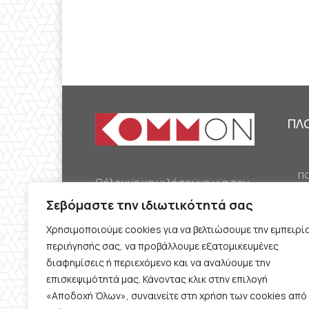
ΠΛ
ΠΟ
Θέλουμε να μιλήσουμε για τον
ΟΙ
κομμουνισμό της εποχής μας,
Σεβόμαστε την ιδιωτικότητά σας
ΕΡ
την αναγκαία αλλά όχι
Χρησιμοποιούμε cookies για να βελτιώσουμε την εμπειρί
ΔΙ
δεδομένη προοπτική.
περιήγησής σας, να προβάλλουμε εξατομικευμένες
Θέλουμε να μιλήσουμε
ΚΟ
διαφημίσεις ή περιεχόμενο και να αναλύουμε την
ταυτόχρονα για την
επισκεψιμότητά μας. Κάνοντας κλικ στην επιλογή
ΠΡ
«Αποδοχή Όλων», συναινείτε στη χρήση των cookies από
καθημερινή επιβίωση και τον