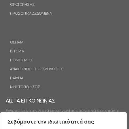
ΟΡΟΙ ΧΡΗΣΗΣ
ΠΡΟΣΩΠΙΚΑ ΔΕΔΟΜΕΝΑ
ΘΕΩΡΙΑ
ΙΣΤΟΡΙΑ
ΠΟΛΙΤΙΣΜΟΣ
ΑΝΑΚΟΙΝΩΣΕΙΣ – ΕΚΔΗΛΩΣΕΙΣ
ΠΑΙΔΕΙΑ
ΚΙΝΗΤΟΠΟΙΗΣΕΙΣ
ΛΙΣΤΑ ΕΠΙΚΟΙΝΩΝΙΑΣ
Εγγραφείτε στην λίστα επικοινωνίας μας για να είστε πάντα
ενημερωμένοι.
Σεβόμαστε την ιδιωτικότητά σας