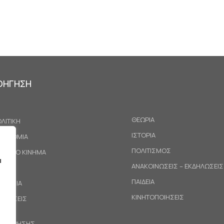
ΟΗΓΗΣΗ
ΘΕΩΡΙΑ
ΛΙΤΙΚΗ
ΙΣΤΟΡΙΑ
ΚΟΝΟΜΙΑ
ΠΟΛΙΤΙΣΜΟΣ
ΓΑΤΙΚΟ ΚΙΝΗΜΑ
α
ΑΝΑΚΟΙΝΩΣΕΙΣ – ΕΚΔΗΛΩΣΕΙΣ
ΕΘΝΗ
ΠΑΙΔΕΙΑ
ΙΝΩΝΙΑ
ΚΙΝΗΤΟΠΟΙΗΣΕΙΣ
ΟΤΑΣΕΙΣ
ΟΙ ΧΡΗΣΗΣ