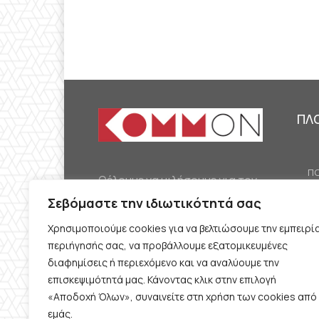
ΠΛ
ΠΟ
Θέλουμε να μιλήσουμε για τον
ΟΙ
κομμουνισμό της εποχής μας,
Σεβόμαστε την ιδιωτικότητά σας
ΕΡ
την αναγκαία αλλά όχι
Χρησιμοποιούμε cookies για να βελτιώσουμε την εμπειρί
ΔΙ
δεδομένη προοπτική.
περιήγησής σας, να προβάλλουμε εξατομικευμένες
Θέλουμε να μιλήσουμε
ΚΟ
διαφημίσεις ή περιεχόμενο και να αναλύουμε την
ταυτόχρονα για την
επισκεψιμότητά μας. Κάνοντας κλικ στην επιλογή
ΠΡ
«Αποδοχή Όλων», συναινείτε στη χρήση των cookies από
καθημερινή επιβίωση και τον
εμάς.
ΟΡ