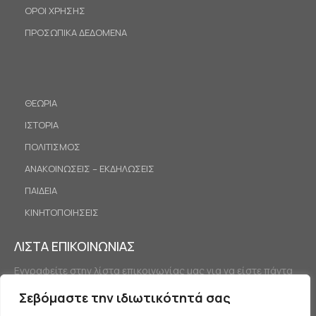
ΟΡΟΙ ΧΡΗΣΗΣ
ΠΡΟΣΩΠΙΚΑ ΔΕΔΟΜΕΝΑ
ΘΕΩΡΙΑ
ΙΣΤΟΡΙΑ
ΠΟΛΙΤΙΣΜΟΣ
ΑΝΑΚΟΙΝΩΣΕΙΣ – ΕΚΔΗΛΩΣΕΙΣ
ΠΑΙΔΕΙΑ
ΚΙΝΗΤΟΠΟΙΗΣΕΙΣ
ΛΙΣΤΑ ΕΠΙΚΟΙΝΩΝΙΑΣ
Εγγραφείτε στην λίστα επικοινωνίας μας για να είστε πάντα
ενημερωμένοι.
Σεβόμαστε την ιδιωτικότητά σας