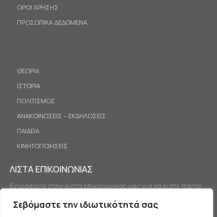
ΟΡΟΙ ΧΡΗΣΗΣ
ΠΡΟΣΩΠΙΚΑ ΔΕΔΟΜΕΝΑ
ΘΕΩΡΙΑ
ΙΣΤΟΡΙΑ
ΠΟΛΙΤΙΣΜΟΣ
ΑΝΑΚΟΙΝΩΣΕΙΣ – ΕΚΔΗΛΩΣΕΙΣ
ΠΑΙΔΕΙΑ
ΚΙΝΗΤΟΠΟΙΗΣΕΙΣ
ΛΙΣΤΑ ΕΠΙΚΟΙΝΩΝΙΑΣ
Εγγραφείτε στην λίστα επικοινωνίας μας για να είστε πάντα
ενημερωμένοι.
Σεβόμαστε την ιδιωτικότητά σας