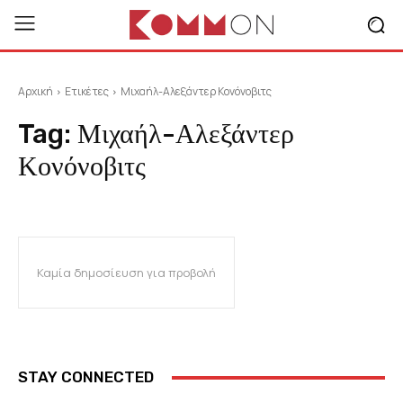
Αρχική
Ετικέτες
Μιχαήλ-Αλεξάντερ Κονόνοβιτς
Tag:
Μιχαήλ-Αλεξάντερ
Κονόνοβιτς
Καμία δημοσίευση για προβολή
STAY CONNECTED