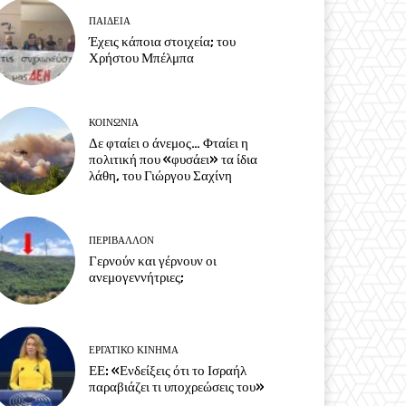
ΠΑΙΔΕΙΑ
Έχεις κάποια στοιχεία; του
Χρήστου Μπέλμπα
ΚΟΙΝΩΝΙΑ
Δε φταίει ο άνεμος… Φταίει η
πολιτική που «φυσάει» τα ίδια
λάθη, του Γιώργου Σαχίνη
ΠΕΡΙΒΆΛΛΟΝ
Γερνούν και γέρνουν οι
ανεμογεννήτριες;
ΕΡΓΑΤΙΚΟ ΚΙΝΗΜΑ
ΕΕ: «Ενδείξεις ότι το Ισραήλ
παραβιάζει τι υποχρεώσεις του»