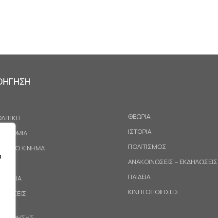
ΟΗΓΗΣΗ
ΘΕΩΡΙΑ
ΛΙΤΙΚΗ
ΙΣΤΟΡΙΑ
ΚΟΝΟΜΙΑ
ΠΟΛΙΤΙΣΜΟΣ
ΓΑΤΙΚΟ ΚΙΝΗΜΑ
α
ΑΝΑΚΟΙΝΩΣΕΙΣ – ΕΚΔΗΛΩΣΕΙΣ
ΕΘΝΗ
ΠΑΙΔΕΙΑ
ΙΝΩΝΙΑ
ΚΙΝΗΤΟΠΟΙΗΣΕΙΣ
ΟΤΑΣΕΙΣ
ΟΙ ΧΡΗΣΗΣ