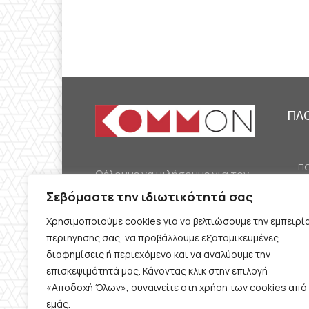
ΠΛ
ΠΟ
Θέλουμε να μιλήσουμε για τον
ΟΙ
κομμουνισμό της εποχής μας,
Σεβόμαστε την ιδιωτικότητά σας
ΕΡ
την αναγκαία αλλά όχι
Χρησιμοποιούμε cookies για να βελτιώσουμε την εμπειρί
ΔΙ
δεδομένη προοπτική.
περιήγησής σας, να προβάλλουμε εξατομικευμένες
Θέλουμε να μιλήσουμε
ΚΟ
διαφημίσεις ή περιεχόμενο και να αναλύουμε την
ταυτόχρονα για την
επισκεψιμότητά μας. Κάνοντας κλικ στην επιλογή
ΠΡ
«Αποδοχή Όλων», συναινείτε στη χρήση των cookies από
καθημερινή επιβίωση και τον
εμάς.
ΟΡ