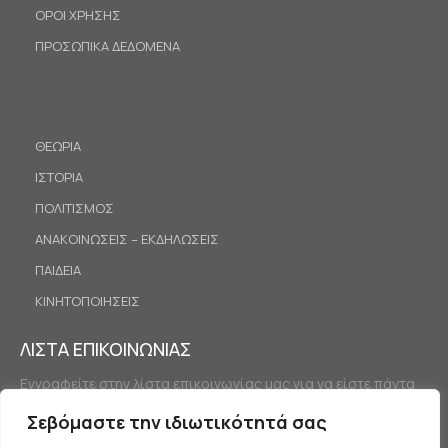
ΟΡΟΙ ΧΡΗΣΗΣ
ΠΡΟΣΩΠΙΚΑ ΔΕΔΟΜΕΝΑ
ΘΕΩΡΙΑ
ΙΣΤΟΡΙΑ
ΠΟΛΙΤΙΣΜΟΣ
ΑΝΑΚΟΙΝΩΣΕΙΣ – ΕΚΔΗΛΩΣΕΙΣ
ΠΑΙΔΕΙΑ
ΚΙΝΗΤΟΠΟΙΗΣΕΙΣ
ΛΙΣΤΑ ΕΠΙΚΟΙΝΩΝΙΑΣ
Εγγραφείτε στην λίστα επικοινωνίας μας για να είστε πάντα
ενημερωμένοι.
Σεβόμαστε την ιδιωτικότητά σας