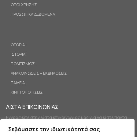
ΟΡΟΙ ΧΡΗΣΗΣ
ΠΡΟΣΩΠΙΚΑ ΔΕΔΟΜΕΝΑ
ΘΕΩΡΙΑ
ΙΣΤΟΡΙΑ
ΠΟΛΙΤΙΣΜΟΣ
ΑΝΑΚΟΙΝΩΣΕΙΣ – ΕΚΔΗΛΩΣΕΙΣ
ΠΑΙΔΕΙΑ
ΚΙΝΗΤΟΠΟΙΗΣΕΙΣ
ΛΙΣΤΑ ΕΠΙΚΟΙΝΩΝΙΑΣ
Εγγραφείτε στην λίστα επικοινωνίας μας για να είστε πάντα
ενημερωμένοι.
Σεβόμαστε την ιδιωτικότητά σας