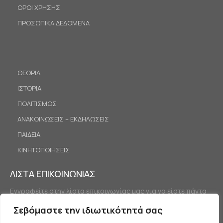
ΟΡΟΙ ΧΡΗΣΗΣ
ΠΡΟΣΩΠΙΚΑ ΔΕΔΟΜΕΝΑ
ΘΕΩΡΙΑ
ΙΣΤΟΡΙΑ
ΠΟΛΙΤΙΣΜΟΣ
ΑΝΑΚΟΙΝΩΣΕΙΣ – ΕΚΔΗΛΩΣΕΙΣ
ΠΑΙΔΕΙΑ
ΚΙΝΗΤΟΠΟΙΗΣΕΙΣ
ΛΙΣΤΑ ΕΠΙΚΟΙΝΩΝΙΑΣ
Εγγραφείτε στην λίστα επικοινωνίας μας για να είστε πάντα
ενημερωμένοι.
Σεβόμαστε την ιδιωτικότητά σας