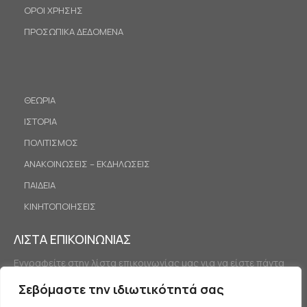
ΟΡΟΙ ΧΡΗΣΗΣ
ΠΡΟΣΩΠΙΚΑ ΔΕΔΟΜΕΝΑ
ΘΕΩΡΙΑ
ΙΣΤΟΡΙΑ
ΠΟΛΙΤΙΣΜΟΣ
ΑΝΑΚΟΙΝΩΣΕΙΣ – ΕΚΔΗΛΩΣΕΙΣ
ΠΑΙΔΕΙΑ
ΚΙΝΗΤΟΠΟΙΗΣΕΙΣ
ΛΙΣΤΑ ΕΠΙΚΟΙΝΩΝΙΑΣ
Εγγραφείτε στην λίστα επικοινωνίας μας για να είστε πάντα
ενημερωμένοι.
Σεβόμαστε την ιδιωτικότητά σας