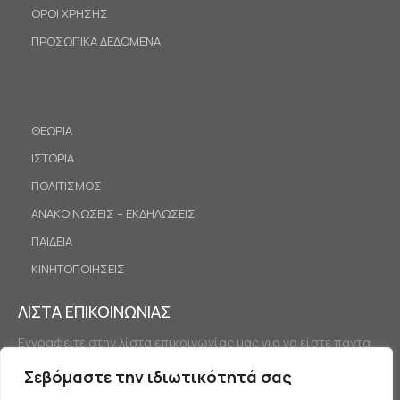
ΟΡΟΙ ΧΡΗΣΗΣ
ΠΡΟΣΩΠΙΚΑ ΔΕΔΟΜΕΝΑ
ΘΕΩΡΙΑ
ΙΣΤΟΡΙΑ
ΠΟΛΙΤΙΣΜΟΣ
ΑΝΑΚΟΙΝΩΣΕΙΣ – ΕΚΔΗΛΩΣΕΙΣ
ΠΑΙΔΕΙΑ
ΚΙΝΗΤΟΠΟΙΗΣΕΙΣ
ΛΙΣΤΑ ΕΠΙΚΟΙΝΩΝΙΑΣ
Εγγραφείτε στην λίστα επικοινωνίας μας για να είστε πάντα
ενημερωμένοι.
Σεβόμαστε την ιδιωτικότητά σας