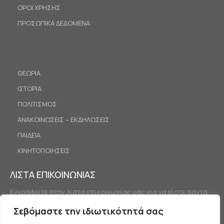
ΟΡΟΙ ΧΡΗΣΗΣ
ΠΡΟΣΩΠΙΚΑ ΔΕΔΟΜΕΝΑ
ΘΕΩΡΙΑ
ΙΣΤΟΡΙΑ
ΠΟΛΙΤΙΣΜΟΣ
ΑΝΑΚΟΙΝΩΣΕΙΣ – ΕΚΔΗΛΩΣΕΙΣ
ΠΑΙΔΕΙΑ
ΚΙΝΗΤΟΠΟΙΗΣΕΙΣ
ΛΙΣΤΑ ΕΠΙΚΟΙΝΩΝΙΑΣ
Εγγραφείτε στην λίστα επικοινωνίας μας για να είστε πάντα
ενημερωμένοι.
Σεβόμαστε την ιδιωτικότητά σας