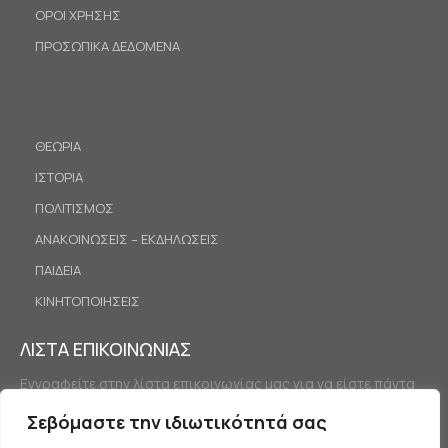
ΟΡΟΙ ΧΡΗΣΗΣ
ΠΡΟΣΩΠΙΚΑ ΔΕΔΟΜΕΝΑ
ΘΕΩΡΙΑ
ΙΣΤΟΡΙΑ
ΠΟΛΙΤΙΣΜΟΣ
ΑΝΑΚΟΙΝΩΣΕΙΣ – ΕΚΔΗΛΩΣΕΙΣ
ΠΑΙΔΕΙΑ
ΚΙΝΗΤΟΠΟΙΗΣΕΙΣ
ΛΙΣΤΑ ΕΠΙΚΟΙΝΩΝΙΑΣ
Εγγραφείτε στην λίστα επικοινωνίας μας για να είστε πάντα
ενημερωμένοι.
Σεβόμαστε την ιδιωτικότητά σας