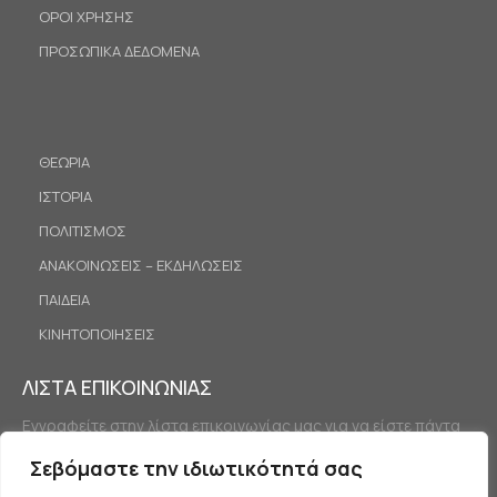
ΟΡΟΙ ΧΡΗΣΗΣ
ΠΡΟΣΩΠΙΚΑ ΔΕΔΟΜΕΝΑ
ΘΕΩΡΙΑ
ΙΣΤΟΡΙΑ
ΠΟΛΙΤΙΣΜΟΣ
ΑΝΑΚΟΙΝΩΣΕΙΣ – ΕΚΔΗΛΩΣΕΙΣ
ΠΑΙΔΕΙΑ
ΚΙΝΗΤΟΠΟΙΗΣΕΙΣ
ΛΙΣΤΑ ΕΠΙΚΟΙΝΩΝΙΑΣ
Εγγραφείτε στην λίστα επικοινωνίας μας για να είστε πάντα
ενημερωμένοι.
Σεβόμαστε την ιδιωτικότητά σας