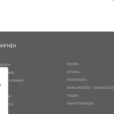
ΟΗΓΗΣΗ
ΘΕΩΡΙΑ
ΛΙΤΙΚΗ
ΙΣΤΟΡΙΑ
ΚΟΝΟΜΙΑ
ΠΟΛΙΤΙΣΜΟΣ
ΓΑΤΙΚΟ ΚΙΝΗΜΑ
α
ΑΝΑΚΟΙΝΩΣΕΙΣ – ΕΚΔΗΛΩΣΕΙΣ
ΕΘΝΗ
ΠΑΙΔΕΙΑ
ΙΝΩΝΙΑ
ΚΙΝΗΤΟΠΟΙΗΣΕΙΣ
ΟΤΑΣΕΙΣ