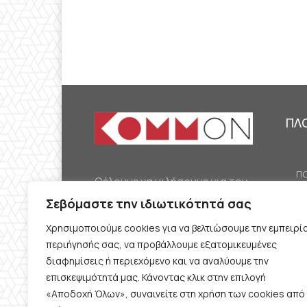
ΠΛ
ΠΟ
Θέλουμε να μιλήσουμε για τον
ΟΙ
κομμουνισμό της εποχής μας,
Σεβόμαστε την ιδιωτικότητά σας
ΕΡ
την αναγκαία αλλά όχι
Χρησιμοποιούμε cookies για να βελτιώσουμε την εμπειρί
ΔΙ
δεδομένη προοπτική.
περιήγησής σας, να προβάλλουμε εξατομικευμένες
Θέλουμε να μιλήσουμε
ΚΟ
διαφημίσεις ή περιεχόμενο και να αναλύουμε την
ταυτόχρονα για την
επισκεψιμότητά μας. Κάνοντας κλικ στην επιλογή
ΠΡ
«Αποδοχή Όλων», συναινείτε στη χρήση των cookies από
καθημερινή επιβίωση και τον