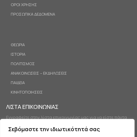
ΟΡΟΙ ΧΡΗΣΗΣ
ΠΡΟΣΩΠΙΚΑ ΔΕΔΟΜΕΝΑ
ΘΕΩΡΙΑ
ΙΣΤΟΡΙΑ
ΠΟΛΙΤΙΣΜΟΣ
ΑΝΑΚΟΙΝΩΣΕΙΣ – ΕΚΔΗΛΩΣΕΙΣ
ΠΑΙΔΕΙΑ
ΚΙΝΗΤΟΠΟΙΗΣΕΙΣ
ΛΙΣΤΑ ΕΠΙΚΟΙΝΩΝΙΑΣ
Εγγραφείτε στην λίστα επικοινωνίας μας για να είστε πάντα
ενημερωμένοι.
Σεβόμαστε την ιδιωτικότητά σας