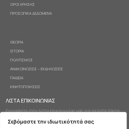
ΟΡΟΙ ΧΡΗΣΗΣ
ΠΡΟΣΩΠΙΚΑ ΔΕΔΟΜΕΝΑ
ΘΕΩΡΙΑ
ΙΣΤΟΡΙΑ
ΠΟΛΙΤΙΣΜΟΣ
ΑΝΑΚΟΙΝΩΣΕΙΣ – ΕΚΔΗΛΩΣΕΙΣ
ΠΑΙΔΕΙΑ
ΚΙΝΗΤΟΠΟΙΗΣΕΙΣ
ΛΙΣΤΑ ΕΠΙΚΟΙΝΩΝΙΑΣ
Εγγραφείτε στην λίστα επικοινωνίας μας για να είστε πάντα
ενημερωμένοι.
Σεβόμαστε την ιδιωτικότητά σας