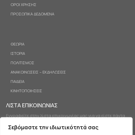
ΟΡΟΙ ΧΡΗΣΗΣ
ΠΡΟΣΩΠΙΚΑ ΔΕΔΟΜΕΝΑ
ΘΕΩΡΙΑ
ΙΣΤΟΡΙΑ
ΠΟΛΙΤΙΣΜΟΣ
ΑΝΑΚΟΙΝΩΣΕΙΣ – ΕΚΔΗΛΩΣΕΙΣ
ΠΑΙΔΕΙΑ
ΚΙΝΗΤΟΠΟΙΗΣΕΙΣ
ΛΙΣΤΑ ΕΠΙΚΟΙΝΩΝΙΑΣ
Εγγραφείτε στην λίστα επικοινωνίας μας για να είστε πάντα
ενημερωμένοι.
Σεβόμαστε την ιδιωτικότητά σας