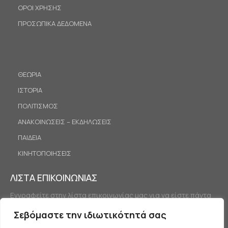
ΟΡΟΙ ΧΡΗΣΗΣ
ΠΡΟΣΩΠΙΚΑ ΔΕΔΟΜΕΝΑ
ΘΕΩΡΙΑ
ΙΣΤΟΡΙΑ
ΠΟΛΙΤΙΣΜΟΣ
ΑΝΑΚΟΙΝΩΣΕΙΣ – ΕΚΔΗΛΩΣΕΙΣ
ΠΑΙΔΕΙΑ
ΚΙΝΗΤΟΠΟΙΗΣΕΙΣ
ΛΙΣΤΑ ΕΠΙΚΟΙΝΩΝΙΑΣ
Εγγραφείτε στην λίστα επικοινωνίας μας για να είστε πάντα
ενημερωμένοι.
Σεβόμαστε την ιδιωτικότητά σας