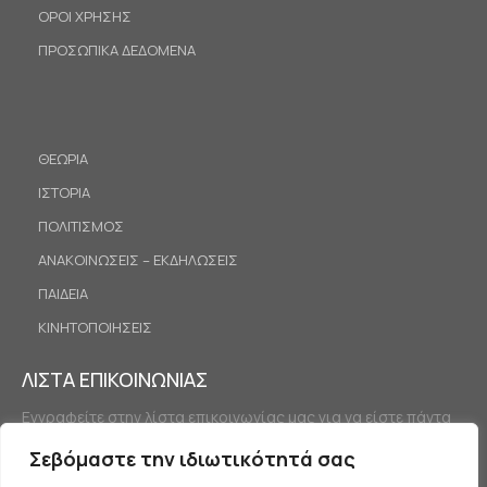
ΟΡΟΙ ΧΡΗΣΗΣ
ΠΡΟΣΩΠΙΚΑ ΔΕΔΟΜΕΝΑ
ΘΕΩΡΙΑ
ΙΣΤΟΡΙΑ
ΠΟΛΙΤΙΣΜΟΣ
ΑΝΑΚΟΙΝΩΣΕΙΣ – ΕΚΔΗΛΩΣΕΙΣ
ΠΑΙΔΕΙΑ
ΚΙΝΗΤΟΠΟΙΗΣΕΙΣ
ΛΙΣΤΑ ΕΠΙΚΟΙΝΩΝΙΑΣ
Εγγραφείτε στην λίστα επικοινωνίας μας για να είστε πάντα
ενημερωμένοι.
Σεβόμαστε την ιδιωτικότητά σας