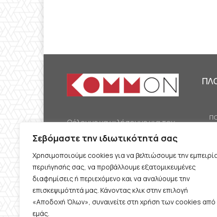
ΠΛ
ΠΟ
Θέλουμε να μιλήσουμε για τον
ΟΙ
κομμουνισμό της εποχής μας,
Σεβόμαστε την ιδιωτικότητά σας
ΕΡ
την αναγκαία αλλά όχι
Χρησιμοποιούμε cookies για να βελτιώσουμε την εμπειρί
ΔΙ
δεδομένη προοπτική.
περιήγησής σας, να προβάλλουμε εξατομικευμένες
Θέλουμε να μιλήσουμε
ΚΟ
διαφημίσεις ή περιεχόμενο και να αναλύουμε την
ταυτόχρονα για την
επισκεψιμότητά μας. Κάνοντας κλικ στην επιλογή
ΠΡ
«Αποδοχή Όλων», συναινείτε στη χρήση των cookies από
καθημερινή επιβίωση και τον
εμάς.
ΟΡ