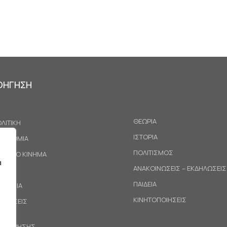
ΟΗΓΗΣΗ
ΘΕΩΡΙΑ
ΛΙΤΙΚΗ
ΙΣΤΟΡΙΑ
ΚΟΝΟΜΙΑ
ΠΟΛΙΤΙΣΜΟΣ
ΓΑΤΙΚΟ ΚΙΝΗΜΑ
α
ΑΝΑΚΟΙΝΩΣΕΙΣ – ΕΚΔΗΛΩΣΕΙΣ
ΕΘΝΗ
ΠΑΙΔΕΙΑ
ΙΝΩΝΙΑ
ΚΙΝΗΤΟΠΟΙΗΣΕΙΣ
ΟΤΑΣΕΙΣ
ΟΙ ΧΡΗΣΗΣ