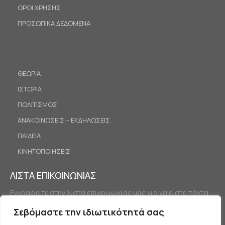
ΟΡΟΙ ΧΡΗΣΗΣ
ΠΡΟΣΩΠΙΚΑ ΔΕΔΟΜΕΝΑ
ΘΕΩΡΙΑ
ΙΣΤΟΡΙΑ
ΠΟΛΙΤΙΣΜΟΣ
ΑΝΑΚΟΙΝΩΣΕΙΣ – ΕΚΔΗΛΩΣΕΙΣ
ΠΑΙΔΕΙΑ
ΚΙΝΗΤΟΠΟΙΗΣΕΙΣ
ΛΙΣΤΑ ΕΠΙΚΟΙΝΩΝΙΑΣ
Εγγραφείτε στην λίστα επικοινωνίας μας για να είστε πάντα
ενημερωμένοι.
Σεβόμαστε την ιδιωτικότητά σας