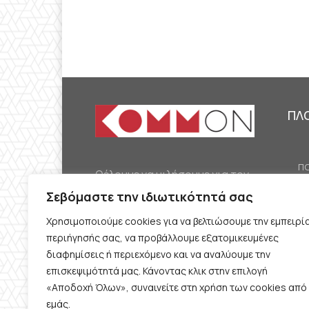
ΠΛ
ΠΟ
Θέλουμε να μιλήσουμε για τον
ΟΙ
κομμουνισμό της εποχής μας,
Σεβόμαστε την ιδιωτικότητά σας
ΕΡ
την αναγκαία αλλά όχι
Χρησιμοποιούμε cookies για να βελτιώσουμε την εμπειρί
ΔΙ
δεδομένη προοπτική.
περιήγησής σας, να προβάλλουμε εξατομικευμένες
Θέλουμε να μιλήσουμε
ΚΟ
διαφημίσεις ή περιεχόμενο και να αναλύουμε την
ταυτόχρονα για την
επισκεψιμότητά μας. Κάνοντας κλικ στην επιλογή
ΠΡ
«Αποδοχή Όλων», συναινείτε στη χρήση των cookies από
καθημερινή επιβίωση και τον
εμάς.
ΟΡ