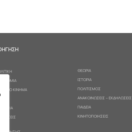
ΟΗΓΗΣΗ
ΘΕΩΡΙΑ
ΛΙΤΙΚΗ
ΙΣΤΟΡΙΑ
ΚΟΝΟΜΙΑ
ΠΟΛΙΤΙΣΜΟΣ
ΓΑΤΙΚΟ ΚΙΝΗΜΑ
α
ΑΝΑΚΟΙΝΩΣΕΙΣ – ΕΚΔΗΛΩΣΕΙΣ
ΕΘΝΗ
ΠΑΙΔΕΙΑ
ΙΝΩΝΙΑ
ΚΙΝΗΤΟΠΟΙΗΣΕΙΣ
ΟΤΑΣΕΙΣ
ΟΙ ΧΡΗΣΗΣ