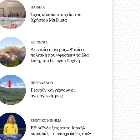
ΠΑΙΔΕΙΑ
Έχεις κάποια στοιχεία; του
Χρήστου Μπέλμπα
ΚΟΙΝΩΝΙΑ
Δε φταίει ο άνεμος… Φταίει η
πολιτική που «φυσάει» τα ίδια
λάθη, του Γιώργου Σαχίνη
ΠΕΡΙΒΆΛΛΟΝ
Γερνούν και γέρνουν οι
ανεμογεννήτριες;
ΕΡΓΑΤΙΚΟ ΚΙΝΗΜΑ
ΕΕ: «Ενδείξεις ότι το Ισραήλ
παραβιάζει τι υποχρεώσεις του»