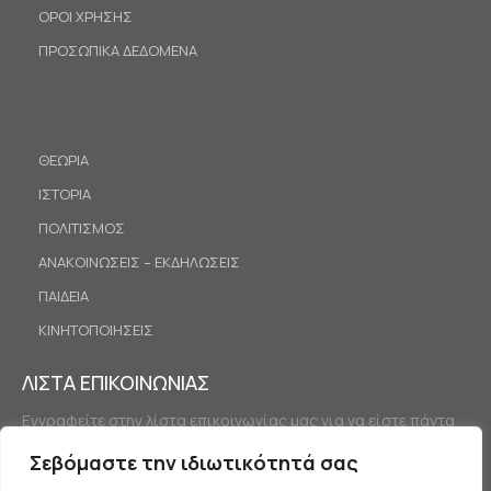
ΟΡΟΙ ΧΡΗΣΗΣ
ΠΡΟΣΩΠΙΚΑ ΔΕΔΟΜΕΝΑ
ΘΕΩΡΙΑ
ΙΣΤΟΡΙΑ
ΠΟΛΙΤΙΣΜΟΣ
ΑΝΑΚΟΙΝΩΣΕΙΣ – ΕΚΔΗΛΩΣΕΙΣ
ΠΑΙΔΕΙΑ
ΚΙΝΗΤΟΠΟΙΗΣΕΙΣ
ΛΙΣΤΑ ΕΠΙΚΟΙΝΩΝΙΑΣ
Εγγραφείτε στην λίστα επικοινωνίας μας για να είστε πάντα
ενημερωμένοι.
Σεβόμαστε την ιδιωτικότητά σας