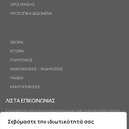
ΟΡΟΙ ΧΡΗΣΗΣ
ΠΡΟΣΩΠΙΚΑ ΔΕΔΟΜΕΝΑ
ΘΕΩΡΙΑ
ΙΣΤΟΡΙΑ
ΠΟΛΙΤΙΣΜΟΣ
ΑΝΑΚΟΙΝΩΣΕΙΣ – ΕΚΔΗΛΩΣΕΙΣ
ΠΑΙΔΕΙΑ
ΚΙΝΗΤΟΠΟΙΗΣΕΙΣ
ΛΙΣΤΑ ΕΠΙΚΟΙΝΩΝΙΑΣ
Εγγραφείτε στην λίστα επικοινωνίας μας για να είστε πάντα
ενημερωμένοι.
Σεβόμαστε την ιδιωτικότητά σας