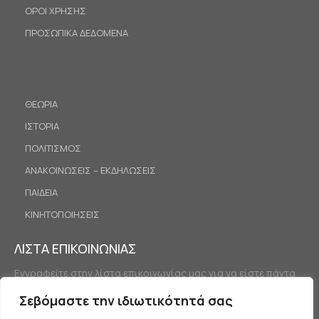
ΟΡΟΙ ΧΡΗΣΗΣ
ΠΡΟΣΩΠΙΚΑ ΔΕΔΟΜΕΝΑ
ΘΕΩΡΙΑ
ΙΣΤΟΡΙΑ
ΠΟΛΙΤΙΣΜΟΣ
ΑΝΑΚΟΙΝΩΣΕΙΣ – ΕΚΔΗΛΩΣΕΙΣ
ΠΑΙΔΕΙΑ
ΚΙΝΗΤΟΠΟΙΗΣΕΙΣ
ΛΙΣΤΑ ΕΠΙΚΟΙΝΩΝΙΑΣ
Εγγραφείτε στην λίστα επικοινωνίας μας για να είστε πάντα
ενημερωμένοι.
Σεβόμαστε την ιδιωτικότητά σας