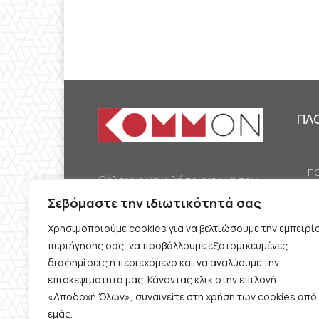
ΠΛ
ΠΟ
Θέλουμε να μιλήσουμε για τον
ΟΙ
κομμουνισμό της εποχής μας,
Σεβόμαστε την ιδιωτικότητά σας
ΕΡ
την αναγκαία αλλά όχι
Χρησιμοποιούμε cookies για να βελτιώσουμε την εμπειρί
ΔΙ
δεδομένη προοπτική.
περιήγησής σας, να προβάλλουμε εξατομικευμένες
Θέλουμε να μιλήσουμε
ΚΟ
διαφημίσεις ή περιεχόμενο και να αναλύουμε την
ταυτόχρονα για την
επισκεψιμότητά μας. Κάνοντας κλικ στην επιλογή
ΠΡ
«Αποδοχή Όλων», συναινείτε στη χρήση των cookies από
καθημερινή επιβίωση και τον
εμάς.
ΟΡ