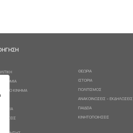
ΟΗΓΗΣΗ
ΘΕΩΡΙΑ
ΛΙΤΙΚΗ
ΙΣΤΟΡΙΑ
ΚΟΝΟΜΙΑ
ΠΟΛΙΤΙΣΜΟΣ
ΓΑΤΙΚΟ ΚΙΝΗΜΑ
α
ΑΝΑΚΟΙΝΩΣΕΙΣ – ΕΚΔΗΛΩΣΕΙΣ
ΕΘΝΗ
ΠΑΙΔΕΙΑ
ΙΝΩΝΙΑ
ΚΙΝΗΤΟΠΟΙΗΣΕΙΣ
ΟΤΑΣΕΙΣ
ΟΙ ΧΡΗΣΗΣ