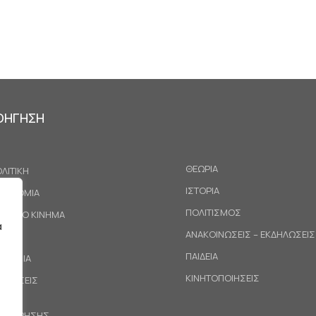
ΟΗΓΗΣΗ
ΘΕΩΡΙΑ
ΛΙΤΙΚΗ
ΙΣΤΟΡΙΑ
ΚΟΝΟΜΙΑ
ΠΟΛΙΤΙΣΜΟΣ
ΓΑΤΙΚΟ ΚΙΝΗΜΑ
α
ΑΝΑΚΟΙΝΩΣΕΙΣ – ΕΚΔΗΛΩΣΕΙΣ
ΕΘΝΗ
ΠΑΙΔΕΙΑ
ΙΝΩΝΙΑ
ΚΙΝΗΤΟΠΟΙΗΣΕΙΣ
ΟΤΑΣΕΙΣ
ΟΙ ΧΡΗΣΗΣ