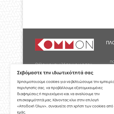
ΠΛ
ΠΟ
Θέλουμε να μιλήσουμε για τον
ΟΙ
κομμουνισμό της εποχής μας,
Σεβόμαστε την ιδιωτικότητά σας
ΕΡ
την αναγκαία αλλά όχι
Χρησιμοποιούμε cookies για να βελτιώσουμε την εμπειρί
ΔΙ
δεδομένη προοπτική.
περιήγησής σας, να προβάλλουμε εξατομικευμένες
Θέλουμε να μιλήσουμε
ΚΟ
διαφημίσεις ή περιεχόμενο και να αναλύουμε την
ταυτόχρονα για την
επισκεψιμότητά μας. Κάνοντας κλικ στην επιλογή
ΠΡ
«Αποδοχή Όλων», συναινείτε στη χρήση των cookies από
καθημερινή επιβίωση και τον
εμάς.
ΟΡ