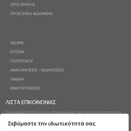
ΟΡΟΙ ΧΡΗΣΗΣ
ΠΡΟΣΩΠΙΚΑ ΔΕΔΟΜΕΝΑ
ΘΕΩΡΙΑ
ΙΣΤΟΡΙΑ
ΠΟΛΙΤΙΣΜΟΣ
ΑΝΑΚΟΙΝΩΣΕΙΣ – ΕΚΔΗΛΩΣΕΙΣ
ΠΑΙΔΕΙΑ
ΚΙΝΗΤΟΠΟΙΗΣΕΙΣ
ΛΙΣΤΑ ΕΠΙΚΟΙΝΩΝΙΑΣ
Εγγραφείτε στην λίστα επικοινωνίας μας για να είστε πάντα
ενημερωμένοι.
Σεβόμαστε την ιδιωτικότητά σας